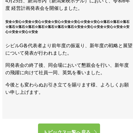
4月25日、新潟市内（新潟東映ホテル）において、令和6年
度 経営計画発表会を開催しました。
安全☆安心☆安全☆安心☆安全☆安心☆安全☆安心☆安全☆安心☆落石☆落石☆落石
☆落石☆落石☆落石☆落石☆落石☆落石☆落石☆安全☆安心☆安全☆安心☆安全☆安
心☆安全☆安心☆安全
シビルG各代表者より前年度の振返り、新年度の戦略と展望
について発表が行われました。
同発表会の終了後、同会場において懇親会を行い、新年度
の飛躍に向けて社員一同、英気を養いました。
今後とも変わらぬお引き立てを賜ります様、よろしくお願
い申し上げます。
トピックス一覧へ戻る